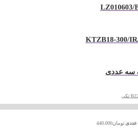
تومان
440.000