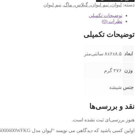
مدل
دسته:
لیوان، نیم لیوان، گیلاس، ماگ
,
نیم لیوان
NT16000600WFKG
دور
توضیحات تکمیلی
طلا
نظرات (0)
مجموعه
6
توضیحات تکمیلی
عددی
عدد
ابعاد
۸x۶x۸.۵ سانتی‌متر
وزن
۲۷۶ گرم
جنس
شیشه
نقد و بررسی‌ها
هنوز بررسی‌ای ثبت نشده است.
اولین کسی باشید که دیدگاهی می نویسد “لیوان مدل NT16000600WFKG دور طلا مجموعه 6 عددی”