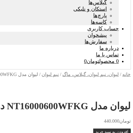
گیلاس‌ها
استکان و نلبکی
پارچ‌ها
کاسه‌ها
حساب کاربری
پیشخوان
سفارش‌ها
درباره ما
تماس با ما
0 محصول
تومان0
خانه
/
لیوان، نیم لیوان، گیلاس، ماگ
/
نیم لیوان
/
لیوان مدل NT16000600WFKG دور طلا مجموعه 6 عددی
لیوان مدل NT16000600WFKG دور طلا مجموعه 6 عددی
تومان
440.000
لیوان
افزودن به سبد خرید