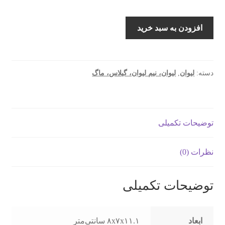
لیوان
افزودن به سبد خرید
لاو
مدل
GAI365DK313PL
دانتل
دسته:
لیوان
,
لیوان، نیم لیوان، گیلاس، ماگ
بسته
6
عددی
توضیحات تکمیلی
عدد
نظرات (0)
توضیحات تکمیلی
ابعاد
۸x۷x۱۱.۱ سانتی‌متر