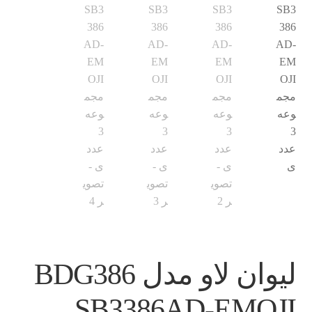
لیوان لاو مدل BDG386
SB3386AD-EMOJI