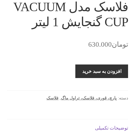
فلاسک مدل VACUUM
CUP گنجایش 1 لیتر
تومان
630.000
فلاسک
افزودن به سبد خرید
مدل
VACUUM
CUP
گنجایش
دسته:
پارچ، قوری، فلاسک، تراول ماگ
,
فلاسک
1
لیتر
عدد
توضیحات تکمیلی