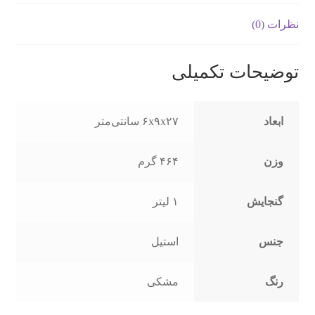
نظرات (0)
توضیحات تکمیلی
ابعاد
۶x۹x۲۷ سانتی‌متر
وزن
۴۶۴ گرم
گنجایش
۱ لیتر
جنس
استیل
رنگ
مشکی