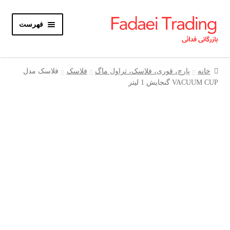
پرش
پرش
فهرست
به
به
محتوا
ناوبری
خانه
خانه
پارچ، قوری، فلاسک، تراول ماگ
فلاسک
فلاسک مدل
VACUUM CUP گنجایش 1 لیتر
باز
محصولات
کردن
زیر
باز
حساب کاربری
فهرست
کردن
زیر
درباره ما
فهرست
تماس با ما
0 محصول
تومان0