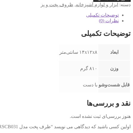
پخت
دسته:
ابزار و لوازم آشپزخانه
,
ظروف پخت و پز
مدل
KRSCB031
توضیحات تکمیلی
عدد
نظرات (0)
توضیحات تکمیلی
ابعاد
۱۴x۱۲x۸ سانتی‌متر
وزن
۸۱۰ گرم
قابل شست‌و‌شو
با دست
نقد و بررسی‌ها
هنوز بررسی‌ای ثبت نشده است.
اولین کسی باشید که دیدگاهی می نویسد “ظرف پخت مدل KRSCB031”