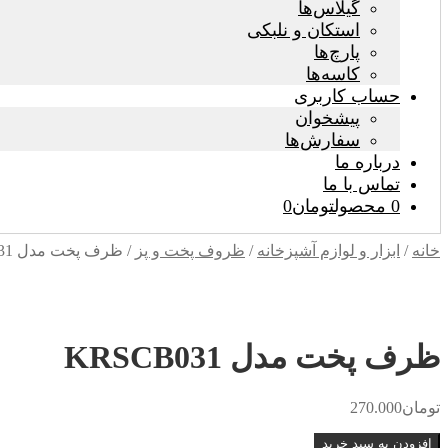
گیلاس‌ها
استکان و نلبکی
پارچ‌ها
کاسه‌ها
حساب کاربری
پیشخوان
سفارش‌ها
درباره ما
تماس با ما
0 محصول
تومان0
خانه
/
ابزار و لوازم آشپزخانه
/
ظروف پخت و پز
/
ظرف پخت مدل KRSCB031
ظرف پخت مدل KRSCB031
تومان
270.000
ظرف
افزودن به سبد خرید