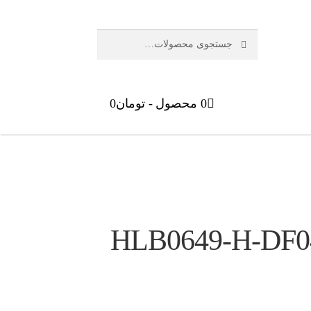
جستجو
جستجو
برای:
0 محصول
تومان0