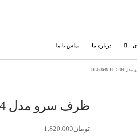
ی
درباره ما
تماس با ما
HLB0649-H-D
ظرف سرو مدل HLB0649-H-DF04
تومان
1.820.000