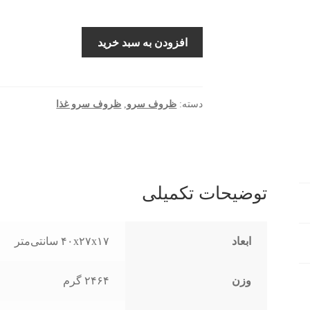
ظرف
افزودن به سبد خرید
سرو
مدل
HLB0649-
H-
دسته:
ظروف سرو
,
ظروف سرو غذا
DF04
عدد
توضیحات تکمیلی
ابعاد
۴۰x۲۷x۱۷ سانتی‌متر
وزن
۲۴۶۴ گرم