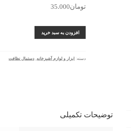
تومان
35.000
دستمال
افزودن به سبد خرید
نظافت
مدل
MC082
بسته
دسته:
ابزار و لوازم آشپزخانه
,
دستمال نظافت
3
عددی
عدد
توضیحات تکمیلی