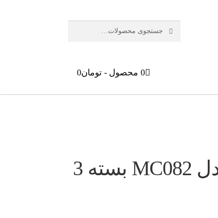
جستجو
جستجو
برای:
0 محصول
تومان0
دستمال نظافت مدل MC082 بسته 3