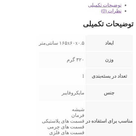
مدل
توضیحات تکمیلی
mc042
نظرات (0)
-60*165
عدد
توضیحات تکمیلی
ابعاد
۱۶۵x۶۰x۰.۵ سانتی‌متر
وزن
۳۲۰ گرم
تعداد در بسته‌بندی
1
جنس
مایکروفایبر
شیشه
فرمان
مناسب برای استفاده در
قسمت های پلاستیکی
قسمت‌ های چرمی
قسمت های فلزی