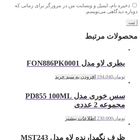
ذخیره نام، ایمیل و وبسایت من در مرورگر برای زمانی که
دوباره دیدگاهی می‌نویسم.
محصولات مرتبط
بطری لاو مدل FON886PK0001
تومان
194.040
افزودن به سبد خرید
سس خوری مدل PD855 100ML
مجموعه 2 عددی
تومان
230.000
اطلاعات بیشتر
ظرف نگهدارنده لاو مدل MST243