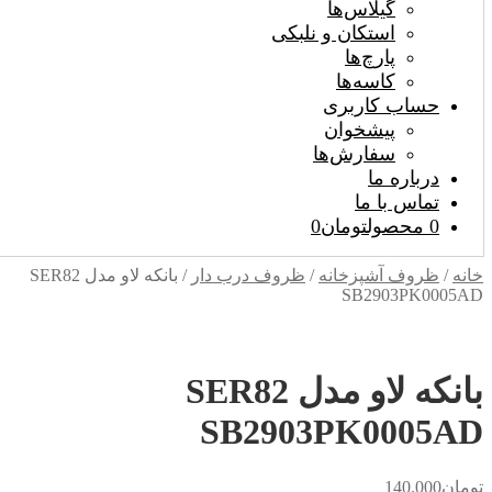
گیلاس‌ها
استکان و نلبکی
پارچ‌ها
کاسه‌ها
حساب کاربری
پیشخوان
سفارش‌ها
درباره ما
تماس با ما
0 محصول
تومان0
خانه
/
ظروف آشپزخانه
/
ظروف درب دار
/
بانکه لاو مدل SER82
SB2903PK0005AD
بانکه لاو مدل SER82
SB2903PK0005AD
تومان
140.000