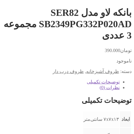
بانکه لاو مدل SER82
SB2349PG332P020AD مجموعه
3 عددی
تومان
390.000
ناموجود
دسته:
ظروف آشپزخانه
,
ظروف درب دار
توضیحات تکمیلی
نظرات (0)
توضیحات تکمیلی
ابعاد
۷x۷x۱۳ سانتی‌متر