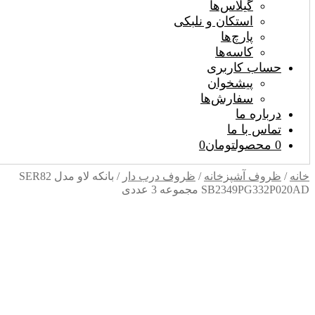
گیلاس‌ها
استکان و نلبکی
پارچ‌ها
کاسه‌ها
حساب کاربری
پیشخوان
سفارش‌ها
درباره ما
تماس با ما
0 محصول
تومان0
خانه
/
ظروف آشپزخانه
/
ظروف درب دار
/
بانکه لاو مدل SER82
SB2349PG332P020AD مجموعه 3 عددی