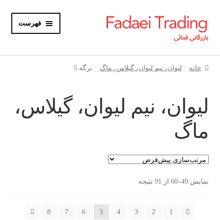
پرش
پرش
فهرست
به
به
محتوا
ناوبری
خانه
خانه
لیوان، نیم لیوان، گیلاس، ماگ
برگه 5
باز
محصولات
کردن
لیوان، نیم لیوان، گیلاس،
زیر
باز
حساب کاربری
فهرست
کردن
ماگ
زیر
درباره ما
فهرست
تماس با ما
نمایش 49–60 از 91 نتیجه
0 محصول
تومان0
8
7
6
5
4
3
2
1